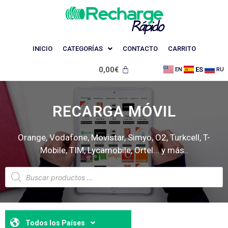
INICIO
CATEGORÍAS
CONTACTO
CARRITO
0,00
€
ES
EN
RU
RECARGA MÓVIL
Orange, Vodafone, Movistar, Simyo, O2, Turkcell, T-
Mobile, TIM, Lycamobile, Ortel... y más..
Todos los Países