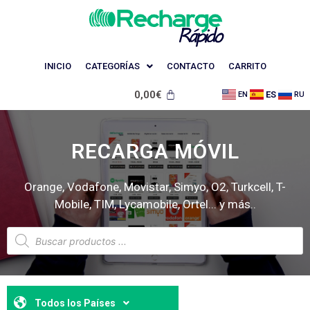
INICIO
CATEGORÍAS
CONTACTO
CARRITO
0,00
€
ES
EN
RU
RECARGA MÓVIL
Orange, Vodafone, Movistar, Simyo, O2, Turkcell, T-
Mobile, TIM, Lycamobile, Ortel... y más..
Todos los Países