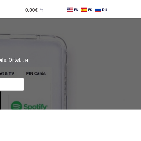
0,00
€
RU
EN
ES
e, Ortel... и