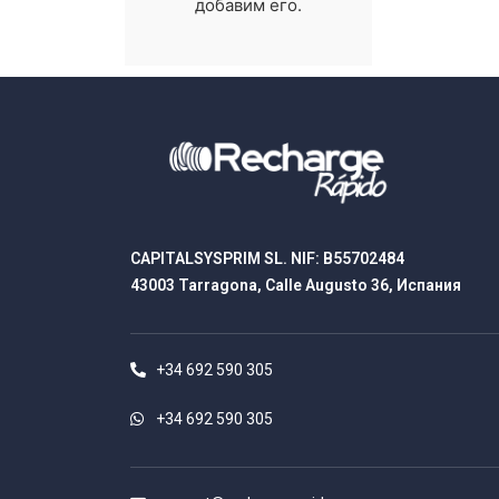
добавим его.
CAPITALSYSPRIM SL. NIF: B55702484
43003 Tarragona, Calle Augusto 36, Испания
+34 692 590 305
+34 692 590 305