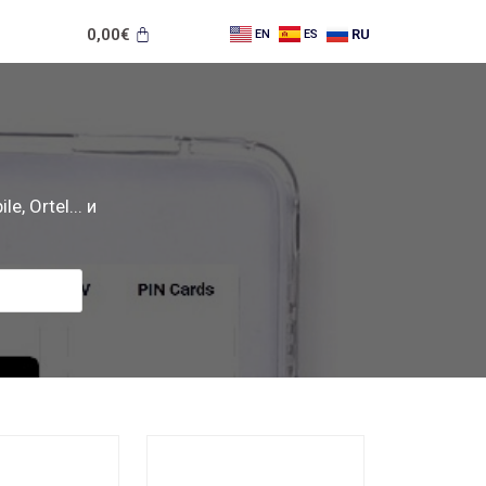
0,00
€
RU
EN
ES
e, Ortel... и