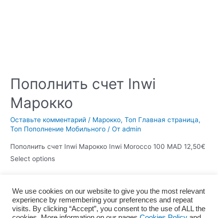
Пополнить счет Inwi
Марокко
Оставьте комментарий
/
Марокко
,
Топ Главная страница
,
Топ Пополнение Мобильного
/ От
admin
Пополнить счет Inwi Марокко Inwi Morocco 100 MAD 12,50€
Select options
We use cookies on our website to give you the most relevant
experience by remembering your preferences and repeat
Главная
О нас
Правила и условия
visits. By clicking “Accept”, you consent to the use of ALL the
Политика конфиденциальности
Политика файлов Cookie
cookies. More information on our pages
Cookies Policy
and