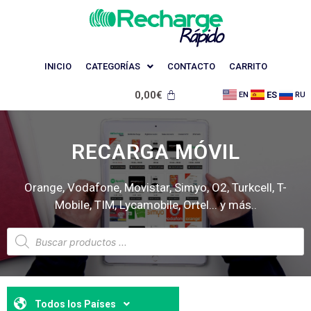
INICIO
CATEGORÍAS
CONTACTO
CARRITO
0,00
€
ES
EN
RU
RECARGA MÓVIL
Orange, Vodafone, Movistar, Simyo, O2, Turkcell, T-
Mobile, TIM, Lycamobile, Ortel... y más..
Todos los Países