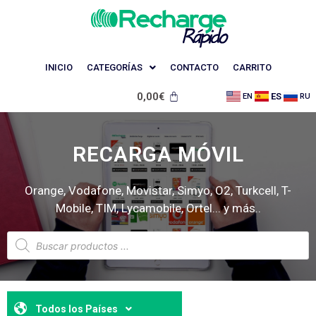
INICIO
CATEGORÍAS
CONTACTO
CARRITO
0,00
€
ES
EN
RU
RECARGA MÓVIL
Orange, Vodafone, Movistar, Simyo, O2, Turkcell, T-
Mobile, TIM, Lycamobile, Ortel... y más..
Todos los Países