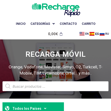
INICIO
CATEGORÍAS
CONTACTO
CARRITO
0,00
€
ES
EN
RU
RECARGA MÓVIL
Orange, Vodafone, Movistar, Simyo, O2, Turkcell, T-
Mobile, TIM, Lycamobile, Ortel... y más..
Todos los Países