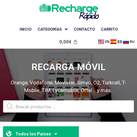
INICIO
CATEGORÍAS
CONTACTO
CARRITO
0,00
€
ES
EN
RU
RECARGA MÓVIL
Orange, Vodafone, Movistar, Simyo, O2, Turkcell, T-
Mobile, TIM, Lycamobile, Ortel... y más..
Todos los Países