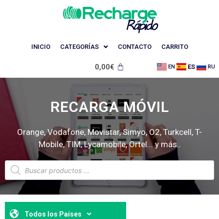
INICIO
CATEGORÍAS
CONTACTO
CARRITO
0,00
€
ES
EN
RU
RECARGA MÓVIL
Orange, Vodafone, Movistar, Simyo, O2, Turkcell, T-
Mobile, TIM, Lycamobile, Ortel... y más..
Todos los Países