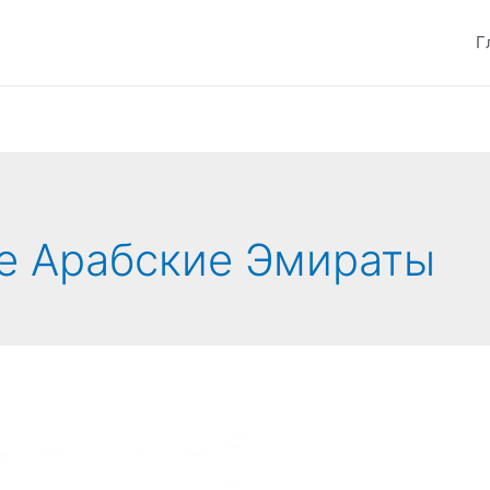
Г
е Арабские Эмираты