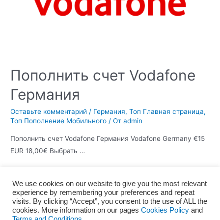
Пополнить счет Vodafone
Германия
Оставьте комментарий
/
Германия
,
Топ Главная страница
,
Топ Пополнение Мобильного
/ От
admin
Пополнить счет Vodafone Германия Vodafone Germany €15
EUR 18,00€ Выбрать …
We use cookies on our website to give you the most relevant
experience by remembering your preferences and repeat
Главная
О нас
Правила и условия
visits. By clicking “Accept”, you consent to the use of ALL the
Политика конфиденциальности
Политика файлов Cookie
cookies. More information on our pages
Cookies Policy
and
Terms and Conditions.