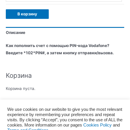
В корзину
Описание
Как пополнить счет с помощью PIN-кода Vodafone?
Введите *102*PIN#, а затем кнопку отправки/вызова.
Корзина
Корзина пуста.
We use cookies on our website to give you the most relevant
experience by remembering your preferences and repeat
Главная
О нас
Правила и условия
visits. By clicking “Accept”, you consent to the use of ALL the
Политика конфиденциальности
Политика файлов Cookie
cookies. More information on our pages
Cookies Policy
and