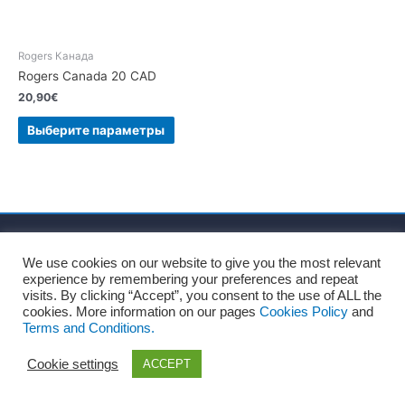
Rogers Канада
Rogers Canada 20 CAD
20,90
€
Выберите параметры
Главная
О нас
Правила и условия
We use cookies on our website to give you the most relevant
Политика конфиденциальности
Политика файлов Cookie
experience by remembering your preferences and repeat
Официальное уведомление
Блог
Контакты
visits. By clicking “Accept”, you consent to the use of ALL the
cookies. More information on our pages
Cookies Policy
and
Terms and Conditions.
Copyright © 2026
Recharge Rápido
Cookie settings
ACCEPT