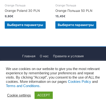
Orange Польша
Orange Польша
Orange Poland 30 PLN
Orange Польша 50 PLN
9,80
€
15,45
€
Выберите параметры
Выберите параметры
Главная
О нас
Правила и условия
Политика конфиденциальности
Политика файлов Cookie
Официальное уведомление
Блог
Контакты
We use cookies on our website to give you the most relevant
experience by remembering your preferences and repeat
Copyright © 2026
Recharge Rápido
visits. By clicking “Accept”, you consent to the use of ALL the
cookies. More information on our pages
Cookies Policy
and
Terms and Conditions.
Cookie settings
ACCEPT