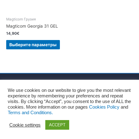
Magticom Грузия
Magticom Georgia 31 GEL
14,90
€
Выберите параметры
Главная
О нас
Правила и условия
We use cookies on our website to give you the most relevant
Политика конфиденциальности
Политика файлов Cookie
experience by remembering your preferences and repeat
Официальное уведомление
Блог
Контакты
visits. By clicking “Accept”, you consent to the use of ALL the
cookies. More information on our pages
Cookies Policy
and
Terms and Conditions.
Copyright © 2026
Recharge Rápido
Cookie settings
ACCEPT