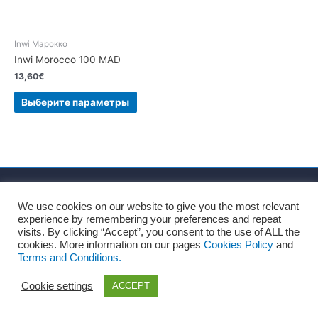
Inwi Марокко
Inwi Morocco 100 MAD
13,60
€
Выберите параметры
Главная
О нас
Правила и условия
We use cookies on our website to give you the most relevant
Политика конфиденциальности
Политика файлов Cookie
experience by remembering your preferences and repeat
Официальное уведомление
Блог
Контакты
visits. By clicking “Accept”, you consent to the use of ALL the
cookies. More information on our pages
Cookies Policy
and
Terms and Conditions.
Copyright © 2026
Recharge Rápido
Cookie settings
ACCEPT