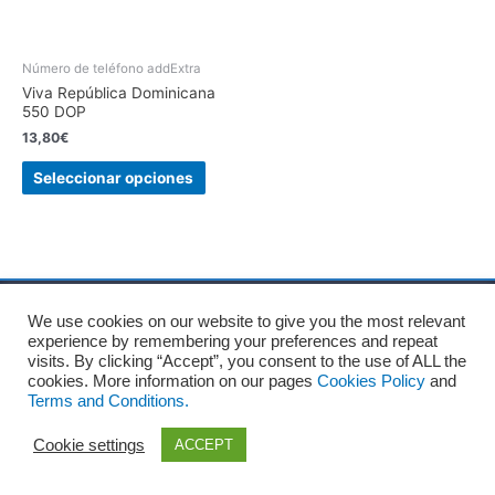
Número de teléfono addExtra
Viva República Dominicana
550 DOP
13,80
€
Seleccionar opciones
We use cookies on our website to give you the most relevant
Inicio
Sobre nosotros
Términos y Condiciones
experience by remembering your preferences and repeat
Política de privacidad
Política de cookies
Aviso Legal
visits. By clicking “Accept”, you consent to the use of ALL the
Blog
Contacto
cookies. More information on our pages
Cookies Policy
and
Terms and Conditions.
Copyright © 2026
Recharge Rápido
Cookie settings
ACCEPT